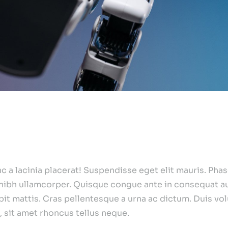
a lacinia placerat! Suspendisse eget elit mauris. Phasel
on nibh ullamcorper. Quisque congue ante in consequat 
it mattis. Cras pellentesque a urna ac dictum. Duis vol
 sit amet rhoncus tellus neque.