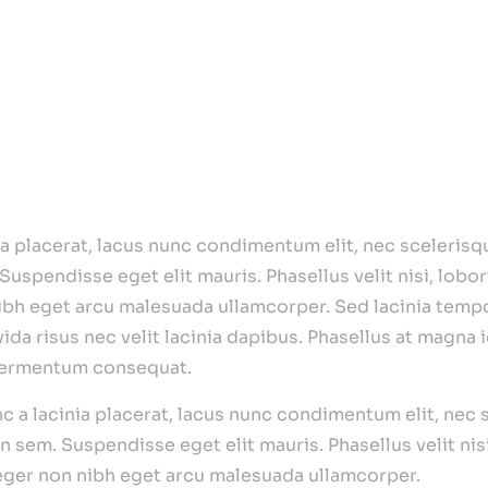
or lacinia tempor
ces posuere cubilia
dolor at bibendum
tempor orci
to vitae arcu fermentum conse
a placerat, lacus nunc condimentum elit, nec scelerisque
pendisse eget elit mauris. Phasellus velit nisi, loborti
 nibh eget arcu malesuada ullamcorper. Sed lacinia tempo
da risus nec velit lacinia dapibus. Phasellus at magna id 
u fermentum consequat.
 a lacinia placerat, lacus nunc condimentum elit, nec s
sem. Suspendisse eget elit mauris. Phasellus velit nisi,
nteger non nibh eget arcu malesuada ullamcorper.