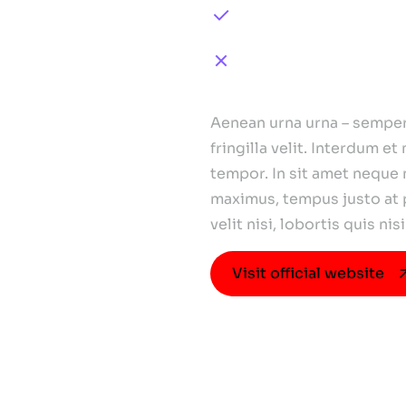
+150 dolor laciniarc
Donec quis diam fe
Conclusion
Aenean urna urna – semper 
fringilla velit. Interdum e
tempor. In sit amet neque 
maximus, tempus justo at 
velit nisi, lobortis quis n
Visit official website