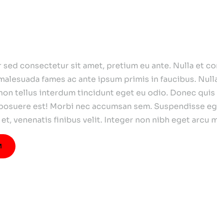
i
lis
sed consectetur sit amet, pretium eu ante. Nulla et con
t malesuada fames ac ante ipsum primis in faucibus. Nulla
non tellus interdum tincidunt eget eu odio. Donec quis 
posuere est! Morbi nec accumsan sem. Suspendisse eget
isi et, venenatis finibus velit. Integer non nibh eget arc