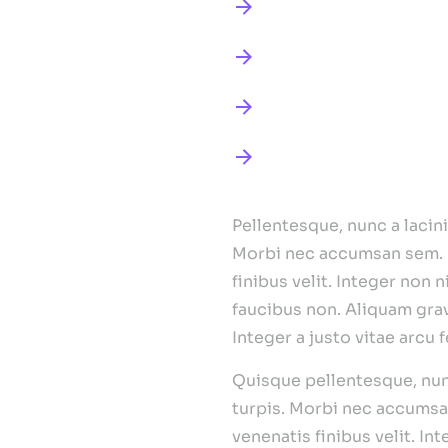
200% more amet dol
Vestibulum et ultri
Curabitur aliquam 
+150 dolor lacinia 
Integer a jus
Pellentesque, nunc a lacini
Morbi nec accumsan sem. Sus
finibus velit. Integer non
faucibus non. Aliquam gravi
Integer a justo vitae arc
Quisque pellentesque, nunc
turpis. Morbi nec accumsan 
venenatis finibus velit. I