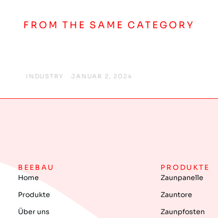
FROM THE SAME CATEGORY
10 ways how to lorem
ipsum glavrida dolor amet
INDUSTRY
/
JANUAR 2, 2024
BEEBAU
PRODUKTE
Home
Zaunpanelle
Produkte
Zauntore
Über uns
Zaunpfosten