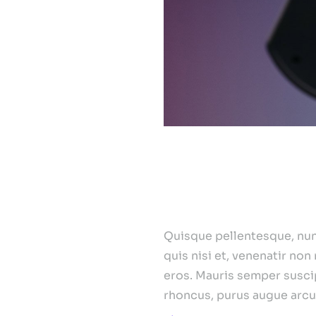
Introduction
Quisque pellentesque, nunc 
quis nisi et, venenatir n
eros. Mauris semper suscip
rhoncus, purus augue arcu,