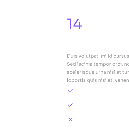
14
Hours of work
Duis volutpatm
Duis volutpat, mi id cursu
Sed lacinia tempor orci, n
scelerisque urna nisl at tu
lobortis quis nisi et, vene
200% more amet dol
Vestibulum posuere
Curabitur aliquam 