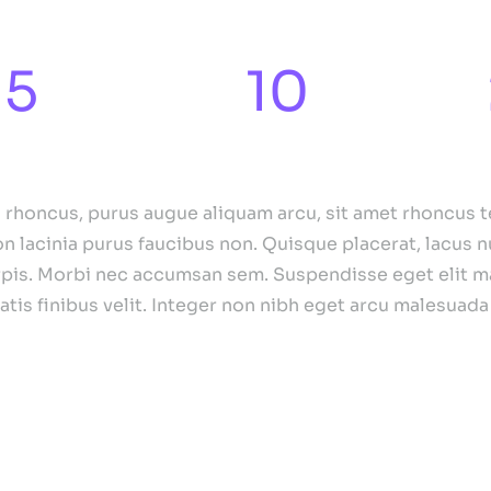
5
10
User modes
Languages
i id cursus...
s rhoncus, purus augue aliquam arcu, sit amet rhoncus t
on lacinia purus faucibus non. Quisque placerat, lacus
rpis. Morbi nec accumsan sem. Suspendisse eget elit maur
natis finibus velit. Integer non nibh eget arcu malesuad
or lacinia tempor
 cubilia
dolor at bibendum