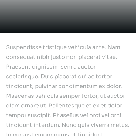
Case overview
Suspendisse tristique vehicula ante. Nam
consequat nibh justo non placerat vitae.
Praesent dignissim sem a auctor
scelerisque. Duis placerat dui ac tortor
tincidunt, pulvinar condimentum ex dolor.
Maecenas vehicula semper tortor, ut auctor
diam ornare ut. Pellentesque et ex et dolor
tempor suscipit. Phasellus vel orci vel orci
tincidunt interdum. Nunc quis viverra metus.
In cursus tempor purus et tincidunt.