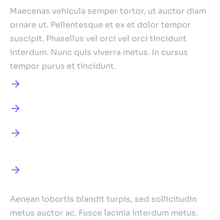
Maecenas vehicula semper tortor, ut auctor diam
ornare ut. Pellentesque et ex et dolor tempor
suscipit. Phasellus vel orci vel orci tincidunt
interdum. Nunc quis viverra metus. In cursus
tempor purus et tincidunt.
Vestibulum et ultrices posuere cubilia
Curabitur aliquam dolor at bibendum
Etiam id quam tempus justo at posuere
est
+150 dolor lacinia tempor orci
Our Approach
Aenean lobortis blandit turpis, sed sollicitudin
metus auctor ac. Fusce lacinia interdum metus.